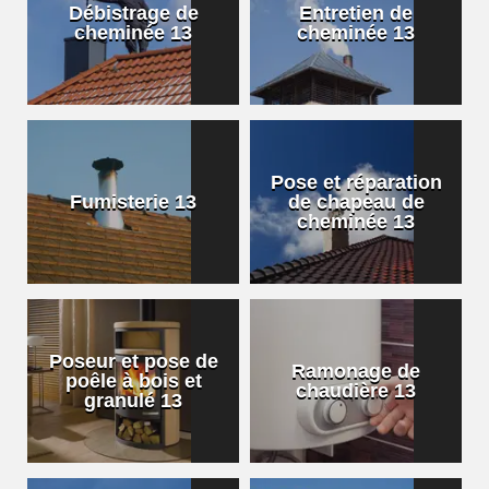
Débistrage de
Entretien de
cheminée 13
cheminée 13
Pose et réparation
Fumisterie 13
de chapeau de
cheminée 13
Poseur et pose de
Ramonage de
poêle à bois et
chaudière 13
granulé 13