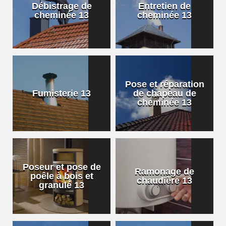
Débistrage de
Entretien de
cheminée 13
cheminée 13
Pose et réparation
Fumisterie 13
de chapeau de
cheminée 13
Poseur et pose de
Ramonage de
poêle à bois et
chaudière 13
granulé 13