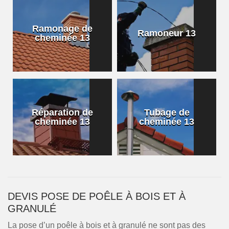
Ramonage de
Ramoneur 13
cheminée 13
Réparation de
Tubage de
cheminée 13
cheminée 13
DEVIS POSE DE POÊLE À BOIS ET À
GRANULÉ
La pose d’un poêle à bois et à granulé ne sont pas des