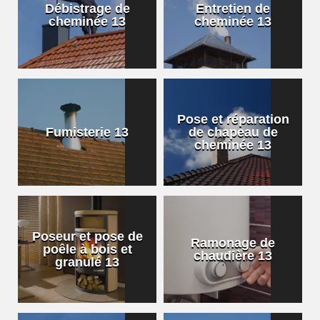
Débistrage de
Entretien de
cheminée 13
cheminée 13
Pose et réparation
Fumisterie 13
de chapeau de
cheminée 13
Poseur et pose de
Ramonage de
poêle à bois et
chaudière 13
granulé 13