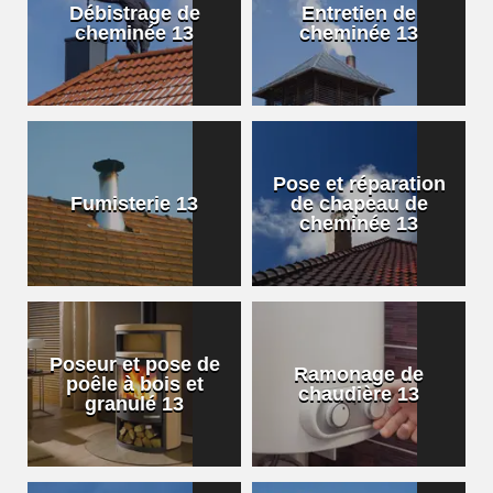
Débistrage de
Entretien de
cheminée 13
cheminée 13
Pose et réparation
Fumisterie 13
de chapeau de
cheminée 13
Poseur et pose de
Ramonage de
poêle à bois et
chaudière 13
granulé 13