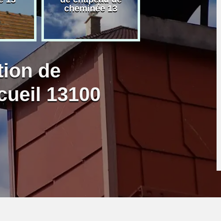
cheminée 13
granulé 13
tion de
ueil 13100