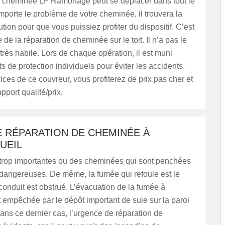
e cheminée LF Ramonage peut se déplacer dans tout le
porte le problème de votre cheminée, il trouvera la
ution pour que vous puissiez profiter du dispositif. C’est
 de la réparation de cheminée sur le toit. Il n’a pas le
 très habile. Lors de chaque opération, il est muni
 de protection individuels pour éviter les accidents.
ices de ce couvreur, vous profiterez de prix pas cher et
pport qualité/prix.
 RÉPARATION DE CHEMINÉE À
UEIL
 trop importantes ou des cheminées qui sont penchées
 dangereuses. De même, la fumée qui refoule est le
conduit est obstrué. L’évacuation de la fumée à
st empêchée par le dépôt important de suie sur la paroi
ans ce dernier cas, l’urgence de réparation de