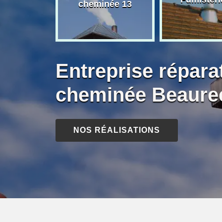
née 13
cheminée 13
Entreprise répara
cheminée Beaurec
NOS RÉALISATIONS