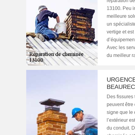
réparation d
13100. Peu im
meilleure sol
un spécialiste
vertige et est
d’équipements
Avec les serv
du meilleur ra
URGENCE
BEAUREC
Des fissures
peuvent être
signe que le 
l’extérieur e
du conduit. D