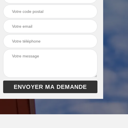
chaudière 13
cheminée 13