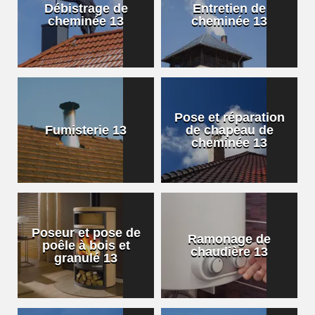
Débistrage de
Entretien de
cheminée 13
cheminée 13
Pose et réparation
Fumisterie 13
de chapeau de
cheminée 13
Poseur et pose de
Ramonage de
poêle à bois et
chaudière 13
granulé 13