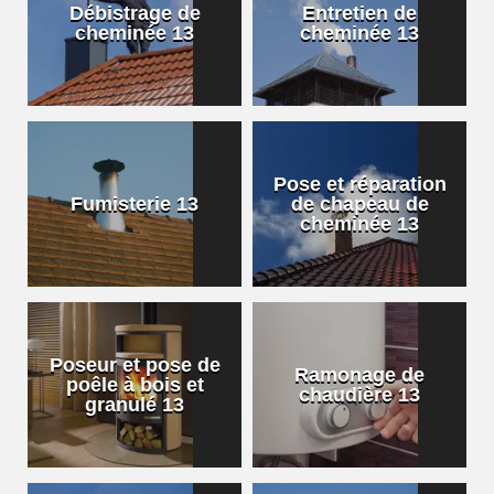
Débistrage de
Entretien de
cheminée 13
cheminée 13
Pose et réparation
Fumisterie 13
de chapeau de
cheminée 13
Poseur et pose de
Ramonage de
poêle à bois et
chaudière 13
granulé 13