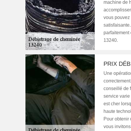
machine de ha
accomplissem
vous pouvez 
satisfaisante
parfaitement 
13240.
PRIX DÉ
Une opération
correctement. 
conseillé de 
service varie
est cher lors
haute technol
Pour obtenir 
vous invitons