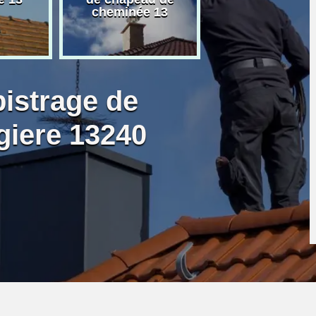
cheminée 13
granulé 13
bistrage de
iere 13240