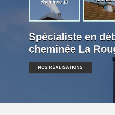
née 13
cheminée 13
Spécialiste en dé
cheminée La Roug
NOS RÉALISATIONS