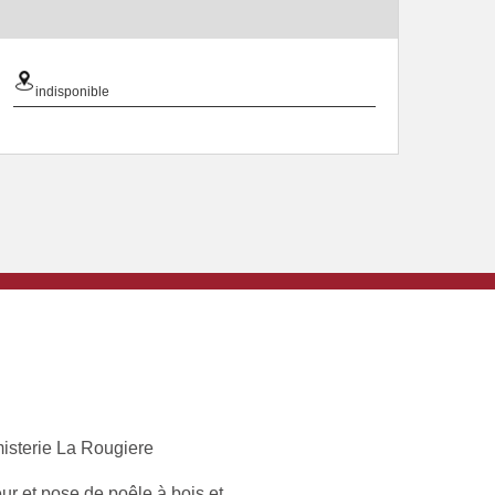
indisponible
isterie La Rougiere
ur et pose de poêle à bois et