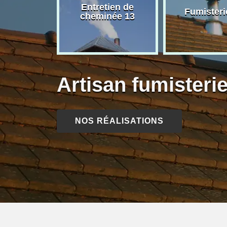
rage de
Entretien de
Fumisteri
née 13
cheminée 13
Artisan fumisteri
NOS RÉALISATIONS