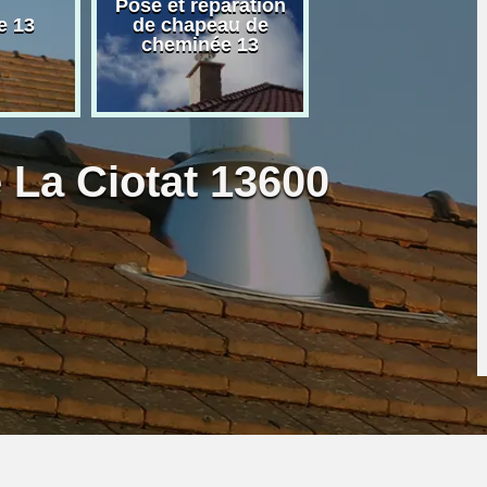
Pose et réparation
Poseur et pose
e 13
de chapeau de
poêle à bois 
cheminée 13
granulé 13
e La Ciotat 13600