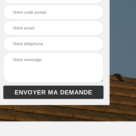
 de
Ramonage de
Ramonage de
et
chaudière 13
cheminée 13