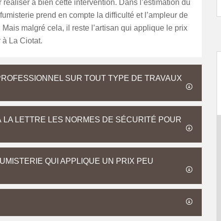
 réaliser à bien cette intervention. Dans l’estimation du
n fumisterie prend en compte la difficulté et l’ampleur de
. Mais malgré cela, il reste l’artisan qui applique le prix
 à La Ciotat.
PROFESSIONNEL SUR TOUT TYPE DE TRAVAUX
À LA LETTRE LES NORMES DE SÉCURITÉ POUR
MISTERIE QUI APPLIQUE UN PRIX PEU