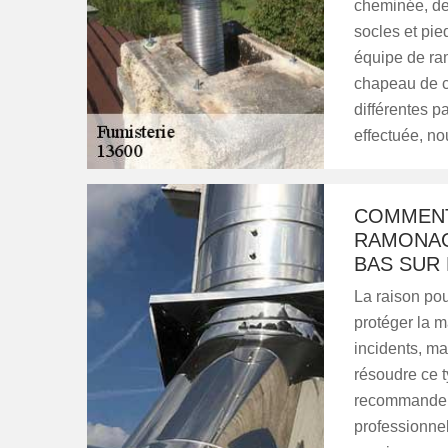
cheminée, de 
socles et pie
équipe de ra
chapeau de c
différentes p
effectuée, no
COMMENT 
RAMONAG
BAS SUR 
La raison pour
protéger la m
incidents, ma
résoudre ce t
recommandent
professionnel