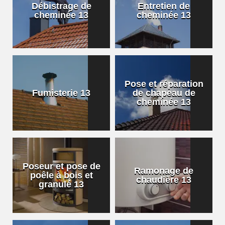
Débistrage de
Entretien de
cheminée 13
cheminée 13
Pose et réparation
Fumisterie 13
de chapeau de
cheminée 13
Poseur et pose de
Ramonage de
poêle à bois et
chaudière 13
granulé 13