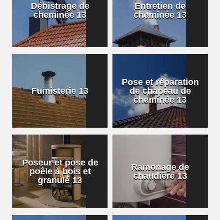
Débistrage de
Entretien de
cheminée 13
cheminée 13
Pose et réparation
Fumisterie 13
de chapeau de
cheminée 13
Poseur et pose de
Ramonage de
poêle à bois et
chaudière 13
granulé 13