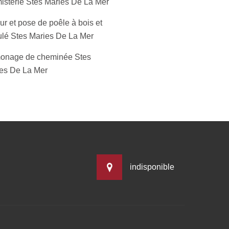
isterie Stes Maries De La Mer
r et pose de poêle à bois et
ulé Stes Maries De La Mer
onage de cheminée Stes
es De La Mer
indisponible