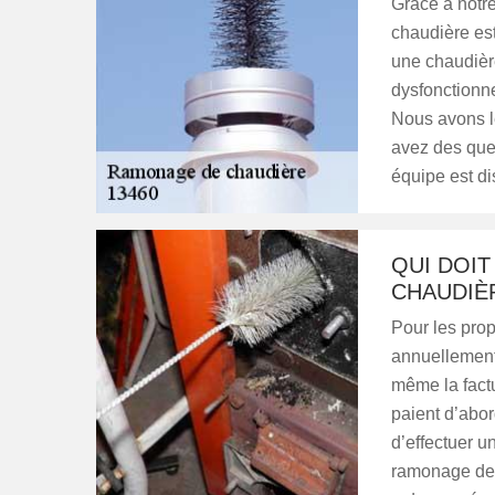
Grâce à notre
chaudière es
une chaudière
dysfonctionne
Nous avons le
avez des que
équipe est di
QUI DOI
CHAUDIÈR
Pour les prop
annuellement
même la factu
paient d’abor
d’effectuer un
ramonage de 