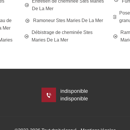
es
Entretien de cheminée Stes Maries
Fum
De La Mer
Poseu
eau de
Ramoneur Stes Maries De La Mer
gran
a Mer
Débistrage de cheminée Stes
Ram
Maries
Maries De La Mer
Mari
indisponible
indisponible