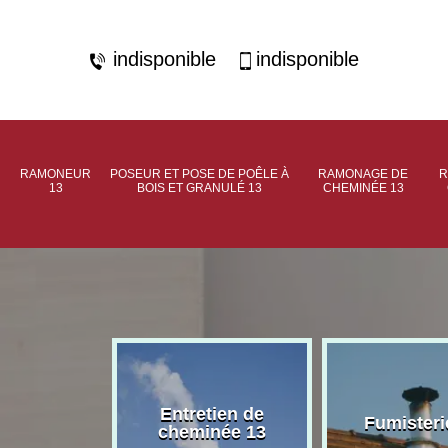
indisponible
indisponible
RAMONEUR
POSEUR ET POSE DE POÊLE À
RAMONAGE DE
R
13
BOIS ET GRANULÉ 13
CHEMINÉE 13
rage de
Entretien de
Fumisteri
née 13
cheminée 13