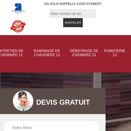
ON VOUS RAPPELLE GRATUITEMENT
NTRETIEN DE
RAMONAGE DE
DÉBISTRAGE DE
FUMISTERIE
CHEMINÉE 13
CHAUDIÈRE 13
CHEMINÉE 13
13
DEVIS GRATUIT
 de
Ramonage de
Ramonage de
et
chaudière 13
cheminée 13