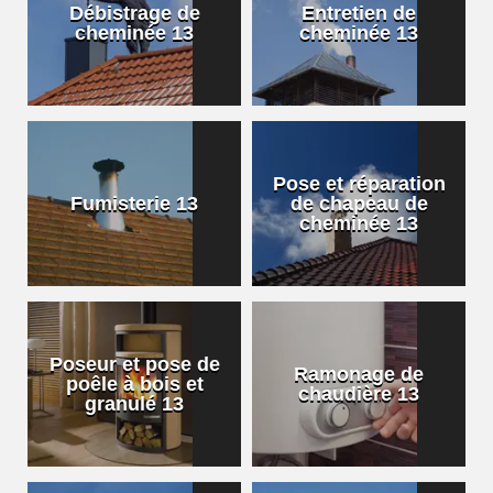
Débistrage de
Entretien de
cheminée 13
cheminée 13
Pose et réparation
Fumisterie 13
de chapeau de
cheminée 13
Poseur et pose de
Ramonage de
poêle à bois et
chaudière 13
granulé 13