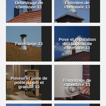
Débistrage de
Entretien de
cheminée 13
cheminée 13
Pose et réparation
Fumisterie 13
de chapeau de
cheminée 13
Poseur et pose de
Ramonage de
poêle à bois et
chaudière 13
granulé 13