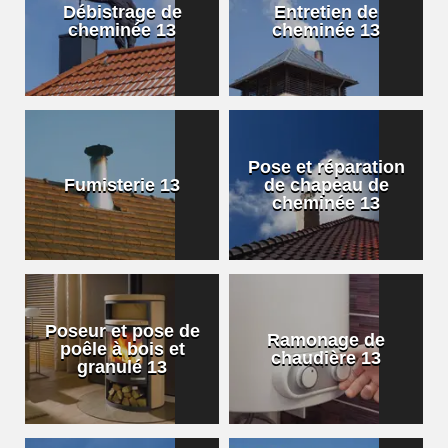
Débistrage de
Entretien de
cheminée 13
cheminée 13
Pose et réparation
Fumisterie 13
de chapeau de
cheminée 13
Poseur et pose de
Ramonage de
poêle à bois et
chaudière 13
granulé 13