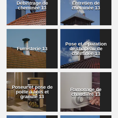
Débistrage de
Entretien de
cheminée 13
cheminée 13
Pose et réparation
Fumisterie 13
de chapeau de
cheminée 13
Poseur et pose de
Ramonage de
poêle à bois et
chaudière 13
granulé 13