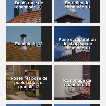
Débistrage de
Entretien de
cheminée 13
cheminée 13
Pose et réparation
Fumisterie 13
de chapeau de
cheminée 13
Poseur et pose de
Ramonage de
poêle à bois et
chaudière 13
granulé 13