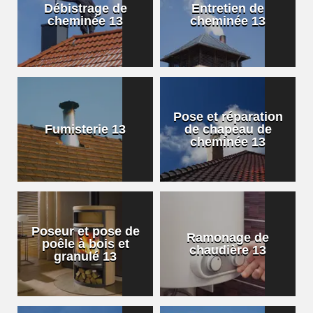
Débistrage de
Entretien de
cheminée 13
cheminée 13
Pose et réparation
Fumisterie 13
de chapeau de
cheminée 13
Poseur et pose de
Ramonage de
poêle à bois et
chaudière 13
granulé 13