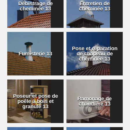
Débistrage de
Entretien de
cheminée 13
cheminée 13
Pose et réparation
Fumisterie 13
de chapeau de
cheminée 13
Poseur et pose de
Ramonage de
poêle à bois et
chaudière 13
granulé 13