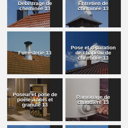
Débistrage de
Entretien de
cheminée 13
cheminée 13
Pose et réparation
Fumisterie 13
de chapeau de
cheminée 13
Poseur et pose de
Ramonage de
poêle à bois et
chaudière 13
granulé 13