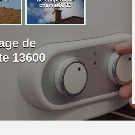
cheminée 13
granulé 13
age de
te 13600