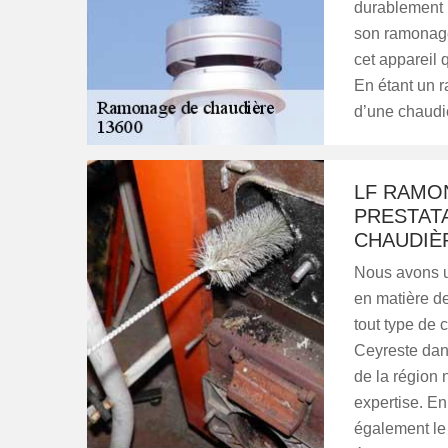
durablement p
son ramonage.
cet appareil 
En étant un 
d’une chaudiè
LF RAMO
PRESTAT
CHAUDIÈR
Nous avons u
en matière de
tout type de c
Ceyreste dans
de la région 
expertise. En
également le 