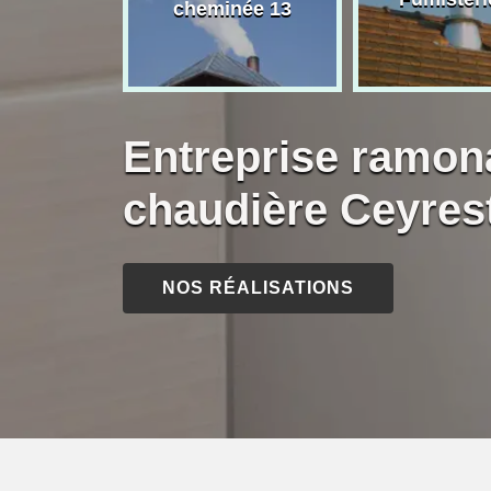
née 13
cheminée 13
Entreprise ramon
chaudière Ceyres
NOS RÉALISATIONS