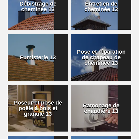
Débistrage de
Entretien de
cheminée 13
cheminée 13
Pose et réparation
Fumisterie 13
de chapeau de
cheminée 13
Poseur et pose de
Ramonage de
poêle à bois et
chaudière 13
granulé 13