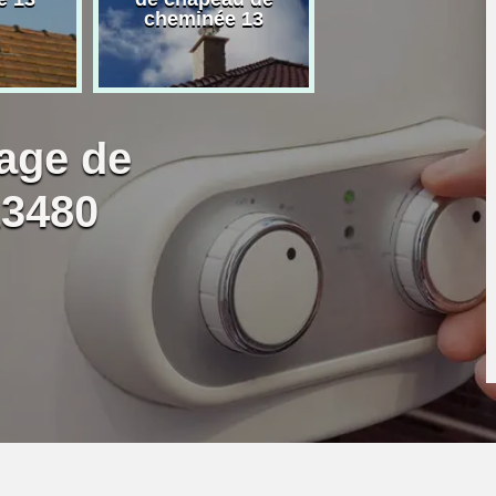
cheminée 13
granulé 13
age de
13480