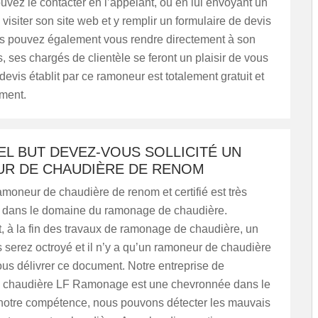
ouvez le contacter en l’appelant, ou en lui envoyant un
 visiter son site web et y remplir un formulaire de devis
us pouvez également vous rendre directement à son
, ses chargés de clientèle se feront un plaisir de vous
 devis établit par ce ramoneur est totalement gratuit et
ment.
L BUT DEVEZ-VOUS SOLLICITÉ UN
R DE CHAUDIÈRE DE RENOM
ramoneur de chaudière de renom et certifié est très
dans le domaine du ramonage de chaudière.
, à la fin des travaux de ramonage de chaudière, un
us serez octroyé et il n’y a qu’un ramoneur de chaudière
us délivrer ce document. Notre entreprise de
 chaudière LF Ramonage est une chevronnée dans le
 notre compétence, nous pouvons détecter les mauvais