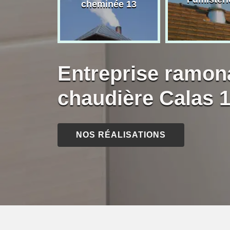
née 13
cheminée 13
Entreprise ramon
chaudière Calas 
NOS RÉALISATIONS