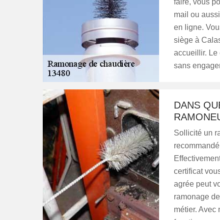
faire, vous p
mail ou aussi
en ligne. Vo
siège à Calas
accueillir. Le
sans engage
DANS QUE
RAMONEU
Sollicité un 
recommandé 
Effectivement
certificat vo
agrée peut vo
ramonage de
métier. Avec