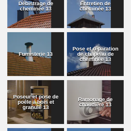
Débistrage de
Entretien de
cheminée 13
cheminée 13
Pose et réparation
Fumisterie 13
de chapeau de
cheminée 13
Poseur et pose de
Ramonage de
poêle à bois et
chaudière 13
granulé 13