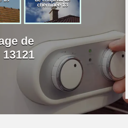
cheminée 13
granulé 13
age de
 13121