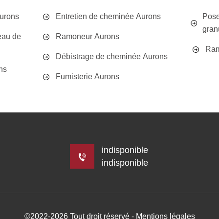
urons
Entretien de cheminée Aurons
Pose
gran
eau de
Ramoneur Aurons
Ram
Débistrage de cheminée Aurons
ns
Fumisterie Aurons
indisponible
indisponible
©2022-2026 Tout droit réservé -
Mentions légales