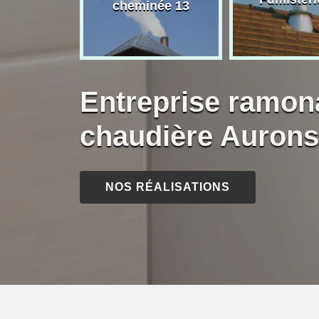
née 13
cheminée 13
Entreprise ramon
chaudière Aurons
NOS RÉALISATIONS