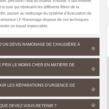
avec précision l’état du brûleur. Ensuite, il faut enlever
 la suie qui obstruent les différents filtres de la
nfin, passer au nettoyage du système d’évacuation de
 ramoneur LF Ramonage dispose de ces techniques
orter un travail impeccable.
D’UN DEVIS RAMONAGE DE CHAUDIÈRE À
 PRIX LE MOINS CHER EN MATIÈRE DE
UR LES RÉPARATIONS D’URGENCE DE
QUE DEVEZ-VOUS RETENIR ?