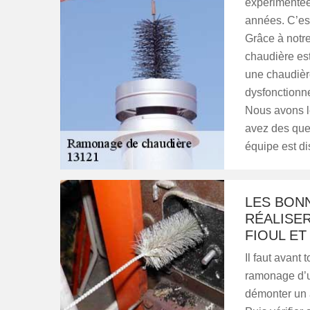
expérimentée
années. C’est
Grâce à notre
chaudière es
une chaudière
dysfonctionne
Nous avons le
avez des que
équipe est di
LES BON
RÉALISE
FIOUL ET
Il faut avant 
ramonage d’un
démonter un à