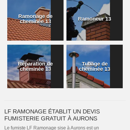
Ramonage de
Ramoneur 13
cheminée 13
Réparation de
Tubage de
cheminée 13
cheminée 13
LF RAMONAGE ÉTABLIT UN DEVIS
FUMISTERIE GRATUIT À AURONS
Le fumiste LF Ramonage sise à Aurons est un