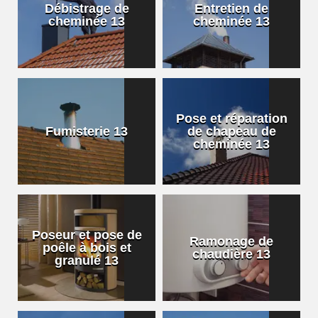
Débistrage de
Entretien de
cheminée 13
cheminée 13
Pose et réparation
Fumisterie 13
de chapeau de
cheminée 13
Poseur et pose de
Ramonage de
poêle à bois et
chaudière 13
granulé 13