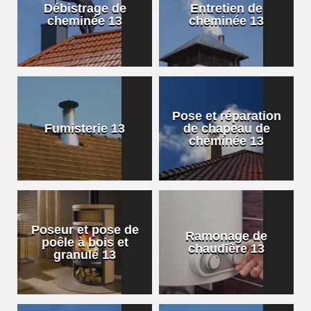
Débistrage de
Entretien de
cheminée 13
cheminée 13
Pose et réparation
Fumisterie 13
de chapeau de
cheminée 13
Poseur et pose de
Ramonage de
poêle à bois et
chaudière 13
granulé 13