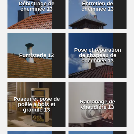
Débistrage de
Entretien de
cheminée 13
cheminée 13
Pose et réparation
Fumisterie 13
de chapeau de
cheminée 13
Poseur et pose de
Ramonage de
poêle à bois et
chaudière 13
granulé 13