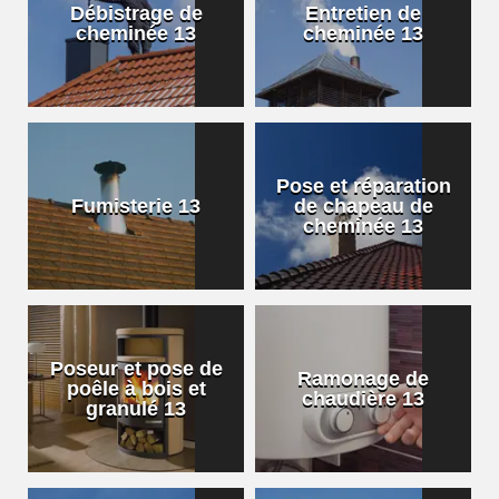
Débistrage de
Entretien de
cheminée 13
cheminée 13
Pose et réparation
Fumisterie 13
de chapeau de
cheminée 13
Poseur et pose de
Ramonage de
poêle à bois et
chaudière 13
granulé 13