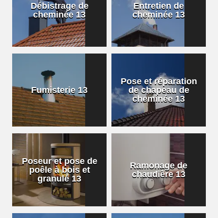
Débistrage de
Entretien de
cheminée 13
cheminée 13
Pose et réparation
Fumisterie 13
de chapeau de
cheminée 13
Poseur et pose de
Ramonage de
poêle à bois et
chaudière 13
granulé 13