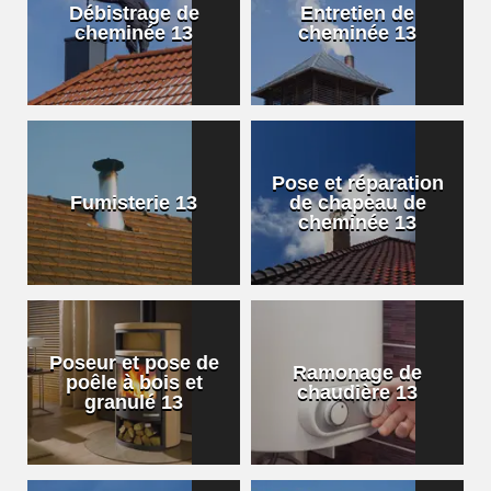
Débistrage de
Entretien de
cheminée 13
cheminée 13
Pose et réparation
Fumisterie 13
de chapeau de
cheminée 13
Poseur et pose de
Ramonage de
poêle à bois et
chaudière 13
granulé 13