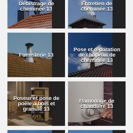
Débistrage de
Entretien de
cheminée 13
cheminée 13
Pose et réparation
Fumisterie 13
de chapeau de
cheminée 13
Poseur et pose de
Ramonage de
poêle à bois et
chaudière 13
granulé 13