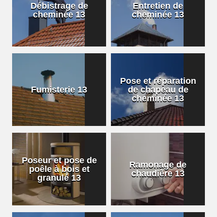
Débistrage de
Entretien de
cheminée 13
cheminée 13
Pose et réparation
Fumisterie 13
de chapeau de
cheminée 13
Poseur et pose de
Ramonage de
poêle à bois et
chaudière 13
granulé 13