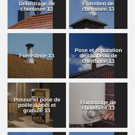
Débistrage de
Entretien de
cheminée 13
cheminée 13
Pose et réparation
Fumisterie 13
de chapeau de
cheminée 13
Poseur et pose de
Ramonage de
poêle à bois et
chaudière 13
granulé 13