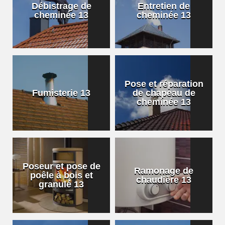
Débistrage de
Entretien de
cheminée 13
cheminée 13
Pose et réparation
Fumisterie 13
de chapeau de
cheminée 13
Poseur et pose de
Ramonage de
poêle à bois et
chaudière 13
granulé 13