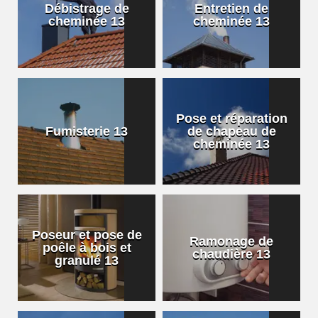
Débistrage de
Entretien de
cheminée 13
cheminée 13
Pose et réparation
Fumisterie 13
de chapeau de
cheminée 13
Poseur et pose de
Ramonage de
poêle à bois et
chaudière 13
granulé 13