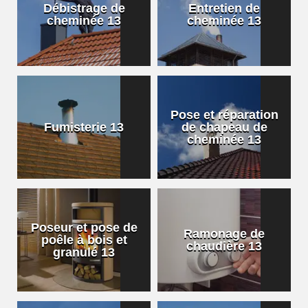
Débistrage de
Entretien de
cheminée 13
cheminée 13
Pose et réparation
Fumisterie 13
de chapeau de
cheminée 13
Poseur et pose de
Ramonage de
poêle à bois et
chaudière 13
granulé 13