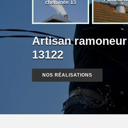
née 13
cheminée 13
Artisan ramoneur
13122
NOS RÉALISATIONS