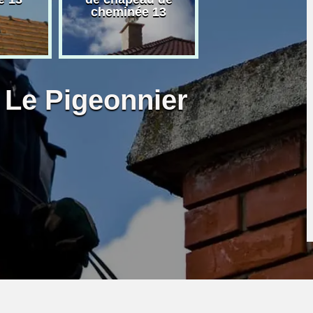
cheminée 13
granulé 13
 Le Pigeonnier