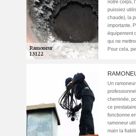
notre corps, 
puissiez util
chaude), la p
importante. P
équipement d
qui ne mettro
Pour cela, p
RAMONE
Un ramoneur e
professionnel
cheminée, pou
ce prestatair
fonctionne en
ramoneur util
main la fiabi