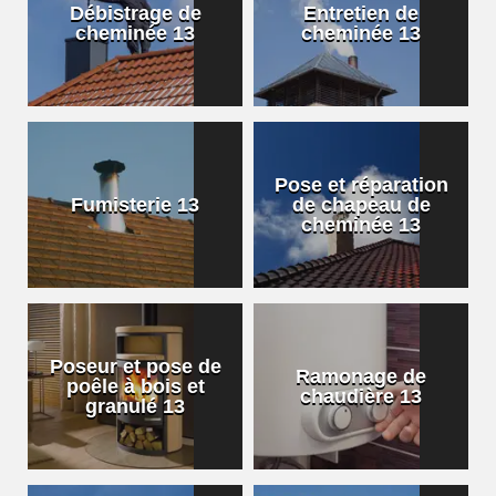
Débistrage de
Entretien de
cheminée 13
cheminée 13
Pose et réparation
Fumisterie 13
de chapeau de
cheminée 13
Poseur et pose de
Ramonage de
poêle à bois et
chaudière 13
granulé 13