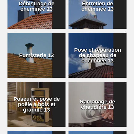
Débistrage de
Entretien de
cheminée 13
cheminée 13
Pose et réparation
Fumisterie 13
de chapeau de
cheminée 13
Poseur et pose de
Ramonage de
poêle à bois et
chaudière 13
granulé 13