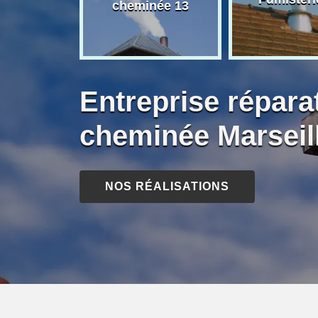
née 13
cheminée 13
Entreprise répara
cheminée Marseil
NOS RÉALISATIONS