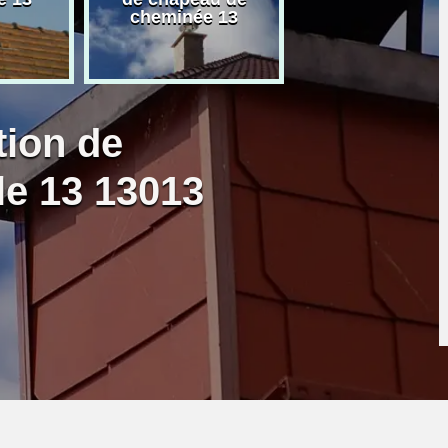
cheminée 13
granulé 13
tion de
le 13 13013