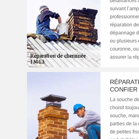
défaillances 
suivant l’amp
professionnel
réparation de
dépannage de
ou plusieurs 
couronne, ou 
assurer la rép
RÉPARAT
CONFIER 
La souche de 
choisit toujo
souche, mais
parties de l
de petites fi