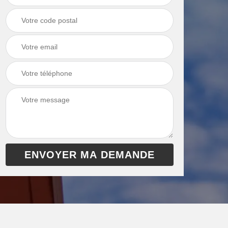
chaudière 13
cheminée 13