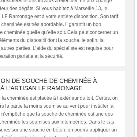
constatées et des travaux à effectuer. Le prix change
leur des dégâts. Si vous habitez à Marseille 13, le
 LF Ramonage est à votre entière disposition. Son tarif
 cheminée est très abordable. Il garantit un bon
 cheminée quelle qu’elle soit. Cela peut concerner un
éléments du dispositif dont la souche, le solin, la
autres parties. L’aide du spécialiste est requise pour
aration parfaite et la sécurité.
ION DE SOUCHE DE CHEMINÉE À
À L’ARTISAN LF RAMONAGE
la cheminée est placée à l’extérieur du toit. Certes, on
urs la partie la moins soumise au vent pour installer la
 n’empêche que la souche de cheminée est une des
a cheminée les soumises aux intempéries. Dans le cas
ssures sur une souche en béton, on pourra appliquer un