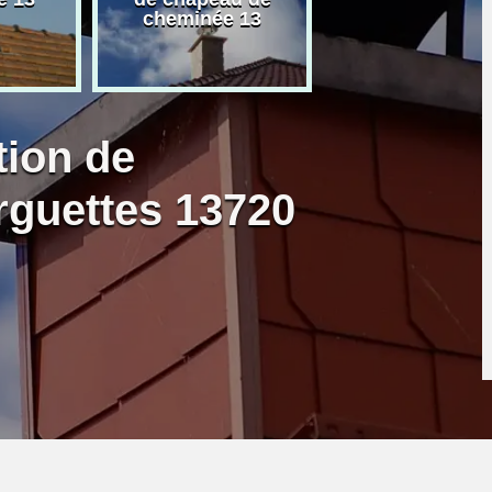
cheminée 13
granulé 13
tion de
guettes 13720