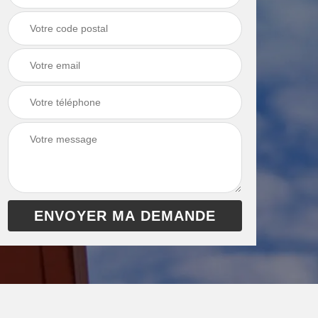
chaudière 13
cheminée 13