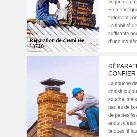
risque de pro
Par conséquen
fortement con
La fiabilité 
suffisante po
d’une manièr
RÉPARAT
CONFIER 
La souche de 
choisit toujo
souche, mais
parties de l
de petites fi
enduit d’étan
briques, il f