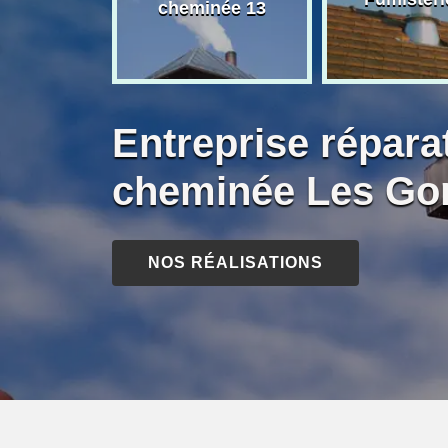
née 13
cheminée 13
Entreprise répara
cheminée Les Gor
NOS RÉALISATIONS