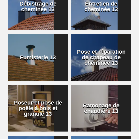
Débistrage de
Entretien de
cheminée 13
cheminée 13
Pose et réparation
Fumisterie 13
de chapeau de
cheminée 13
Poseur et pose de
Ramonage de
poêle à bois et
chaudière 13
granulé 13