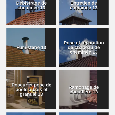
Débistrage de
Entretien de
cheminée 13
cheminée 13
Pose et réparation
Fumisterie 13
de chapeau de
cheminée 13
Poseur et pose de
Ramonage de
poêle à bois et
chaudière 13
granulé 13