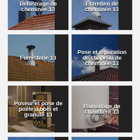
Débistrage de
Entretien de
cheminée 13
cheminée 13
Pose et réparation
Fumisterie 13
de chapeau de
cheminée 13
Poseur et pose de
Ramonage de
poêle à bois et
chaudière 13
granulé 13