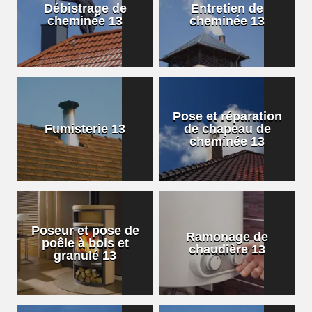
Débistrage de
Entretien de
cheminée 13
cheminée 13
Pose et réparation
Fumisterie 13
de chapeau de
cheminée 13
Poseur et pose de
Ramonage de
poêle à bois et
chaudière 13
granulé 13