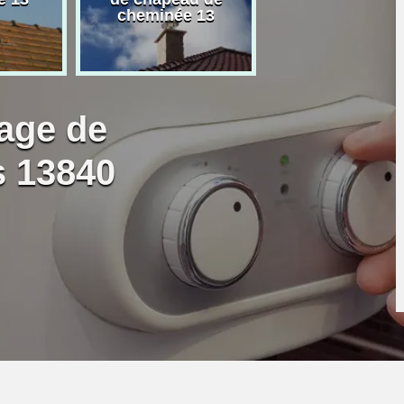
cheminée 13
granulé 13
age de
s 13840