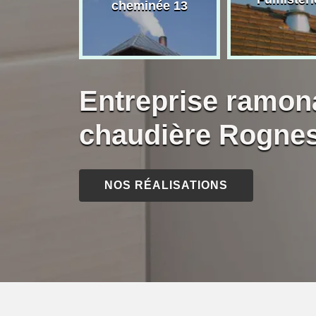
née 13
cheminée 13
Entreprise ramon
chaudière Rogne
NOS RÉALISATIONS