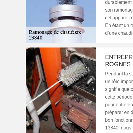
durablement p
son ramonage.
cet appareil 
En étant un 
d’une chaudiè
ENTREPR
ROGNES
Pendant la sa
un rôle impor
signifie que 
cette période
pour entreteni
préparer en d
bon fonctionn
13840, nous 