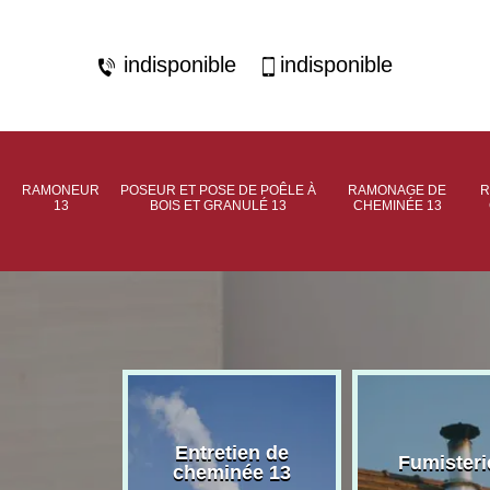
indisponible
indisponible
RAMONEUR
POSEUR ET POSE DE POÊLE À
RAMONAGE DE
R
13
BOIS ET GRANULÉ 13
CHEMINÉE 13
rage de
Entretien de
Fumisteri
née 13
cheminée 13