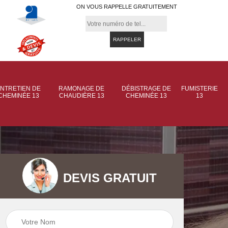
ON VOUS RAPPELLE GRATUITEMENT
NTRETIEN DE
RAMONAGE DE
DÉBISTRAGE DE
FUMISTERIE
CHEMINÉE 13
CHAUDIÈRE 13
CHEMINÉE 13
13
DEVIS GRATUIT
 de
Ramonage de
Ramonage de
et
chaudière 13
cheminée 13