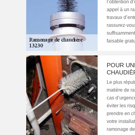
l’obtention d’
appel à un ra
travaux d’ent
rassurez-vou
suffisamment 
faisable gra
POUR UN
CHAUDIÈ
Le plus répu
matière de r
cas d’urgenc
éviter les ris
prendre en c
votre install
ramonage de 