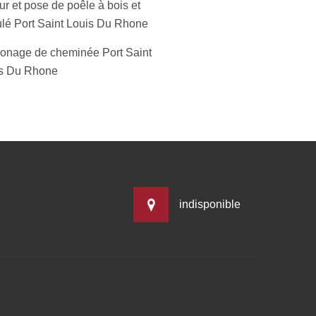
r et pose de poêle à bois et
lé Port Saint Louis Du Rhone
nage de cheminée Port Saint
s Du Rhone
indisponible