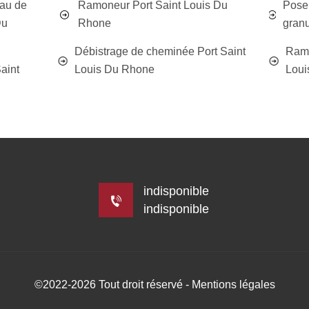
eau de
Ramoneur Port Saint Louis Du
Poseu
Du
Rhone
granu
Débistrage de cheminée Port Saint
Ramo
aint
Louis Du Rhone
Loui
indisponible
indisponible
©2022-2026 Tout droit réservé -
Mentions légales