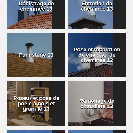
Débistrage de
Entretien de
cheminée 13
cheminée 13
Pose et réparation
Fumisterie 13
de chapeau de
cheminée 13
Poseur et pose de
Ramonage de
poêle à bois et
chaudière 13
granulé 13