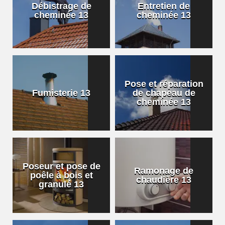
Débistrage de
Entretien de
cheminée 13
cheminée 13
Pose et réparation
Fumisterie 13
de chapeau de
cheminée 13
Poseur et pose de
Ramonage de
poêle à bois et
chaudière 13
granulé 13